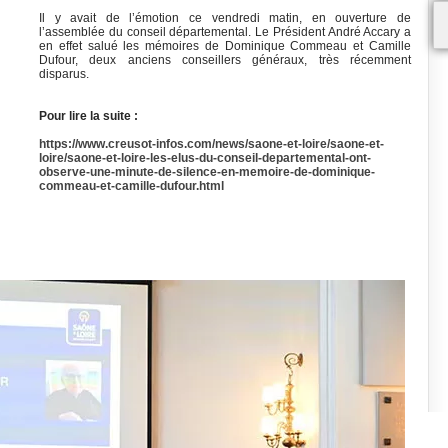
Il y avait de l’émotion ce vendredi matin, en ouverture de
l’assemblée du conseil départemental. Le Président André Accary a
en effet salué les mémoires de Dominique Commeau et Camille
Dufour, deux anciens conseillers généraux, très récemment
disparus.
Pour lire la suite :
https://www.creusot-infos.com/news/saone-et-loire/saone-et-
loire/saone-et-loire-les-elus-du-conseil-departemental-ont-
observe-une-minute-de-silence-en-memoire-de-dominique-
commeau-et-camille-dufour.html