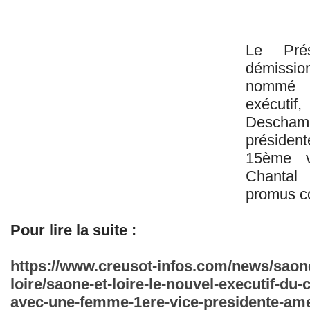
Le Prés
démissi
nommé M
exécut
Descha
présiden
15ème vi
Chantal 
promus co
Pour lire la suite :
https://www.creusot-infos.com/news/saone-
loire/saone-et-loire-le-nouvel-executif-du
avec-une-femme-1ere-vice-presidente-am