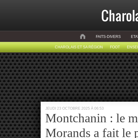
FAITS-DIVERS
ETA
CHAROLAIS ET SA RÉGION
FOOT
ENSE
JEUDI 23 OCTOBRE 2025 À 06:53
Montchanin : le m
Morands a fait le 