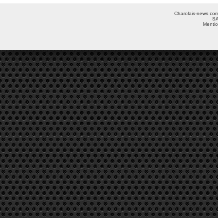
Charolais-news.com 
SA
Mentio