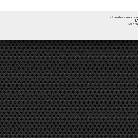
Charolais-news.com 
SA
Mentio