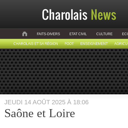
FAITS-DIVERS
ETAT CIVIL
CULTURE
EC
CHAROLAIS ET SA RÉGION
FOOT
ENSEIGNEMENT
AGRICU
JEUDI 14 AOÛT 2025 À 18:06
Saône et Loire