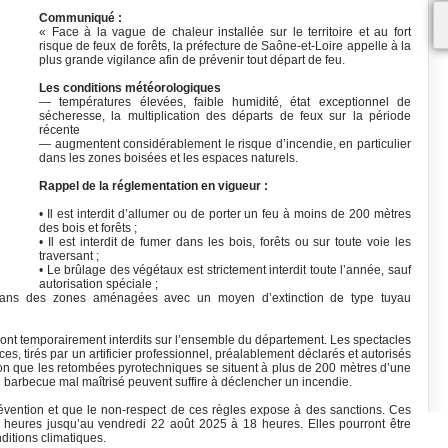
Communiqué :
« Face à la vague de chaleur installée sur le territoire et au fort
risque de feux de forêts, la préfecture de Saône-et-Loire appelle à la
plus grande vigilance afin de prévenir tout départ de feu.
Les conditions météorologiques
— températures élevées, faible humidité, état exceptionnel de
sécheresse, la multiplication des départs de feux sur la période
récente
— augmentent considérablement le risque d’incendie, en particulier
dans les zones boisées et les espaces naturels.
Rappel de la réglementation en vigueur :
• Il est interdit d’allumer ou de porter un feu à moins de 200 mètres
des bois et forêts ;
• Il est interdit de fumer dans les bois, forêts ou sur toute voie les
traversant ;
• Le brûlage des végétaux est strictement interdit toute l’année, sauf
autorisation spéciale ;
 dans des zones aménagées avec un moyen d’extinction de type tuyau
 sont temporairement interdits sur l’ensemble du département. Les spectacles
es, tirés par un artificier professionnel, préalablement déclarés et autorisés
ion que les retombées pyrotechniques se situent à plus de 200 mètres d’une
n barbecue mal maîtrisé peuvent suffire à déclencher un incendie.
révention et que le non-respect de ces règles expose à des sanctions. Ces
heures jusqu’au vendredi 22 août 2025 à 18 heures. Elles pourront être
ditions climatiques.