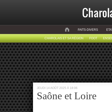
FAITS-DIVERS
ETA
CHAROLAIS ET SA RÉGION
FOOT
ENSE
JEUDI 14 AOÛT 2025 À 18:06
Saône et Loire