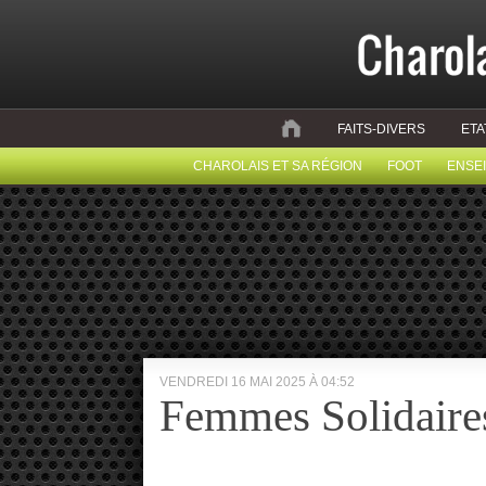
FAITS-DIVERS
ETA
CHAROLAIS ET SA RÉGION
FOOT
ENSE
VENDREDI 16 MAI 2025 À 04:52
Femmes Solidaires