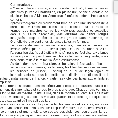
Communiqué :
« C’est un glaçant constat, en ce mois de mai 2025, 2 féminicides en
quelques jours : A Chauffailles, en pleine rue, Anzhela, abattue de
plusieurs balles. A Macon, Angélique, 3 enfants, défénestrée par son
conjoint.
Après l’émergence du mouvement #MeToo, et d’une libération de la
parole des victimes, des centaines de collages sur les murs de
France, des marches contre les violences sexistes et sexuelles
depuis plusieurs décennies, des dizaines de bancs rouges
inaugurés : Trop de féminicides Une grande cause nationale, un
Grenelle de lutte contre les violences faites au femmes…
Le nombre de féminicides ne recule pas, d’année en année, ce
terrible décompte ne s’infléchit pas. Depuis les années 2000,
l’arsenal législatif s’est étoffé même s’il reste perfectible, la vigilance
sociale pour ne pas banaliser les violences a augmenté, mais
beaucoup reste à faire tant la tâche est immense.
Au-delà des moyens financiers et humains, il faut aujourd’hui : –
sensibiliser les hommes, les femmes, les filles, les services sociaux,
les services de justice, – appliquer la loi de façon égale et
intransigeante sur tous les territoires, – décliner des dispositifs qui
 les gendarmeries de France, – traiter les violences faites aux enfants et
impunité.
 qui prend sa source dans les stéréotypes sexistes de tous les jours, il est
changement des mentalités et ce dès le plus jeune âge. Chaque jour, Femmes
le font dans les médias, dans la rue, dans le monde éducatif. Mais ce n’est
sent des violences gestuelles ou verbales parlent et dénoncent, quelques soit
gs, etc… avant qu’il ne soit trop tard !
ssociations d’aides sont là pour aider les femmes et les filles, mais ces
exe. Maintenant nous voulons que l’impunité recule, que les femmes et les
 soient punis et que la tolérance sociale des violences recule dans la rue,
e, sociale et politique, dans les théâtres, dans les films, dans les médias,