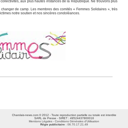
 collectivités, aux plus hautes instances de la République. Ne trouvons plus
ent changer de camp. Les membres des comités « Femmes Solidaires », très
victimes notre soutien et nos sincères condolèances.
Charolais-news.com © 2012 - Toute reproduction partielle ou totale est interdite
SARL de Presse - SIRET : 49524437800016
Mentions Légales
-
Conditions Générales d'Utilisation
Régie publicitaire
: 06.70.17.21.49