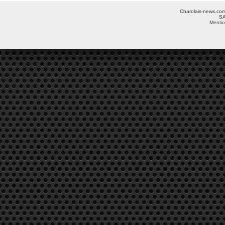
Charolais-news.com 
SA
Mentio