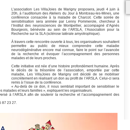
L’association Les VillaJoies de Marigny proposera, jeudi 4 juin à
20h, à l’auditorium des Ateliers du Jour à Montceau-les-Mines, une
conférence consacrée à la maladie de Charcot. Cette soirée de
sensibilisation sera animée par Lenny Pommerole, chercheur à
l’Institut des neurosciences de Montpellier, accompagné d’Agnès
Bourgeois, bénévole au sein de l’ARSLA, l’Association pour la
Recherche sur la SLA (sclérose latérale amyotrophique).
À travers cette rencontre ouverte à tous, les organisateurs souhaitent
permettre au public de mieux comprendre cette maladie
neurodégénérative encore mal connue, faire le point sur l’avancée
de la recherche et évoquer l’accompagnement des personnes
malades et de leurs proches.
Cette initiative est née d’une histoire profondément humaine. Après
le décès de la trésorière de l’association, emportée par cette
maladie, Les VillaJoies de Marigny ont décidé de se mobiliser
concrètement en réalisant un don au profit de l’ARSLA. Celui-ci sera
remis à l’issue de la conférence.
« Au-delà de ce don, il nous semblait important de sensibiliser le
les malades et leurs familles », expliquent les organisateurs.
reversé à l’ARSLA afin de soutenir la recherche et l’accompagnement des
 87 23 27.