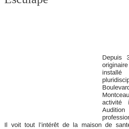
Depuis 
originair
install
pluridi
Boulevar
Montceau
activit
Audition 
professio
Il voit tout l’intérêt de la maison de sant