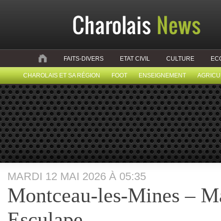
FAITS-DIVERS
ETAT CIVIL
CULTURE
EC
CHAROLAIS ET SA RÉGION
FOOT
ENSEIGNEMENT
AGRICU
MARDI 12 MAI 2026 À 05:35
Montceau-les-Mines – Ma
Esculape