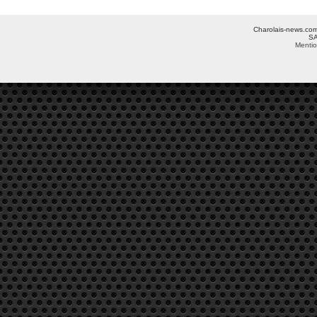
Charolais-news.com 
SA
Mentio