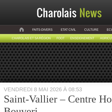
FAITS-DIVERS
ETAT CIVIL
CULTURE
EC
CHAROLAIS ET SA RÉGION
FOOT
ENSEIGNEMENT
AGRICU
VENDREDI 8 MAI 2026 À 08:53
Saint-Vallier – Centre Ho
Bouveri