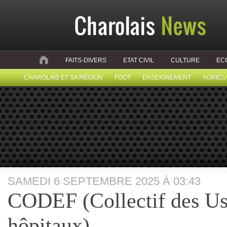
FAITS-DIVERS
ETAT CIVIL
CULTURE
EC
CHAROLAIS ET SA RÉGION
FOOT
ENSEIGNEMENT
AGRICU
SAMEDI 6 SEPTEMBRE 2025 À 03:43
CODEF (Collectif des Us
hôpitaux)