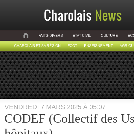
FAITS-DIVERS
ETAT CIVIL
CULTURE
EC
CHAROLAIS ET SA RÉGION
FOOT
ENSEIGNEMENT
AGRICU
VENDREDI 7 MARS 2025 À 05:07
CODEF (Collectif des Us
hôpitaux)