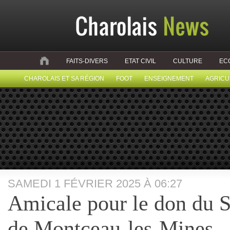
FAITS-DIVERS
ETAT CIVIL
CULTURE
EC
CHAROLAIS ET SA RÉGION
FOOT
ENSEIGNEMENT
AGRICU
SAMEDI 1 FÉVRIER 2025 À 06:27
Amicale pour le don du 
de Montceau-les-Mines