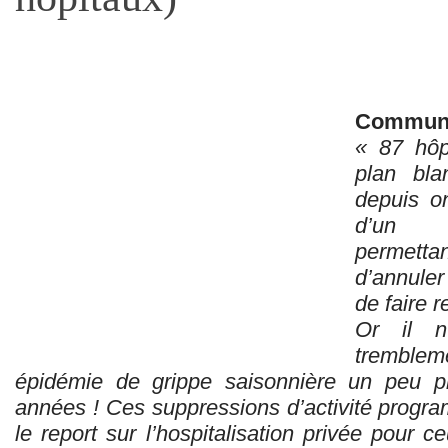
Communi
« 87 hôp
plan bla
depuis on
d’un di
permetta
d’annule
de faire 
Or il n
trembleme
épidémie de grippe saisonnière un peu pl
années ! Ces suppressions d’activité progra
le report sur l’hospitalisation privée pour 