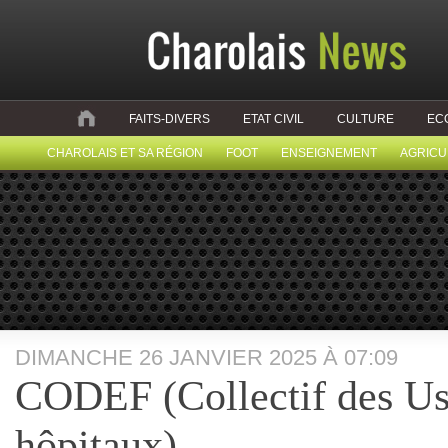
FAITS-DIVERS
ETAT CIVIL
CULTURE
EC
CHAROLAIS ET SA RÉGION
FOOT
ENSEIGNEMENT
AGRICU
DIMANCHE 26 JANVIER 2025 À 07:09
CODEF (Collectif des Us
hôpitaux)