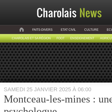
FAITS-DIVERS
ETAT CIVIL
CULTURE
EC
CHAROLAIS ET SA RÉGION
FOOT
ENSEIGNEMENT
AGRICU
SAMEDI 25 JANVIER 2025 À 06:00
Montceau-les-mines : un
psychologue