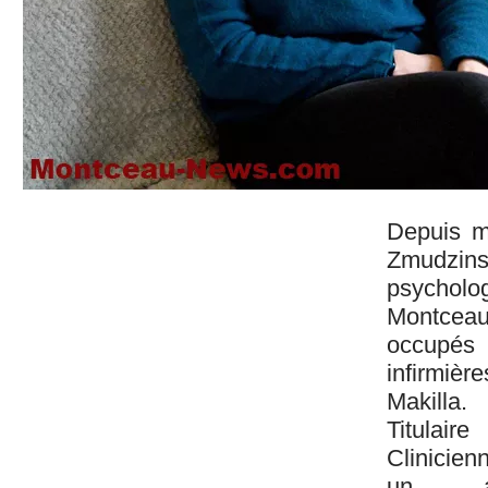
Depuis mi
Zmudzin
psychol
Montceau
occupé
infirmièr
Makilla.
Titulair
Clinicien
un ac