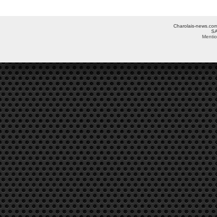
Charolais-news.com 
SA
Mentio