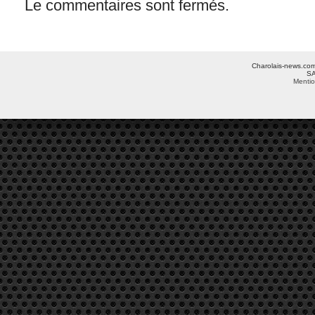
Le commentaires sont fermés.
Charolais-news.com 
SA
Mentio