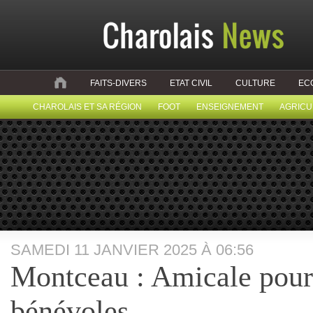
FAITS-DIVERS
ETAT CIVIL
CULTURE
EC
CHAROLAIS ET SA RÉGION
FOOT
ENSEIGNEMENT
AGRICU
SAMEDI 11 JANVIER 2025 À 06:56
Montceau : Amicale pour
bénévoles