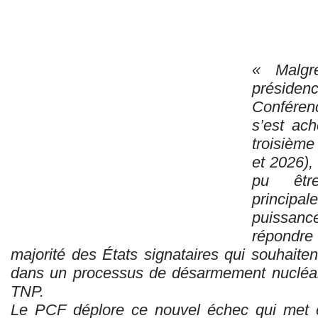
« Malgr
présiden
Conférenc
s’est ac
troisième
et 2026),
pu êtr
principa
puissance
répondre 
majorité des États signataires qui souhait
dans un processus de désarmement nucléair
TNP.
Le PCF déplore ce nouvel échec qui met e