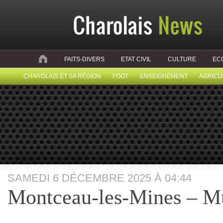
FAITS-DIVERS
ETAT CIVIL
CULTURE
EC
CHAROLAIS ET SA RÉGION
FOOT
ENSEIGNEMENT
AGRICU
SAMEDI 6 DÉCEMBRE 2025 À 04:44
Montceau-les-Mines – Mu