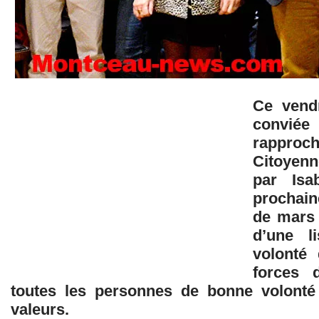
Ce vendr
conviée 
rappro
Citoyen
par Isa
prochain
de mars 2
d’une l
volonté 
forces d
toutes les personnes de bonne volonté
valeurs.