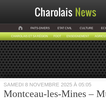
FAITS-DIVERS
ETAT CIVIL
CULTURE
EC
CHAROLAIS ET SA RÉGION
FOOT
ENSEIGNEMENT
AGRICU
SAMEDI 8 NOVEMBRE 2025 À 05:05
Montceau-les-Mines – Mu