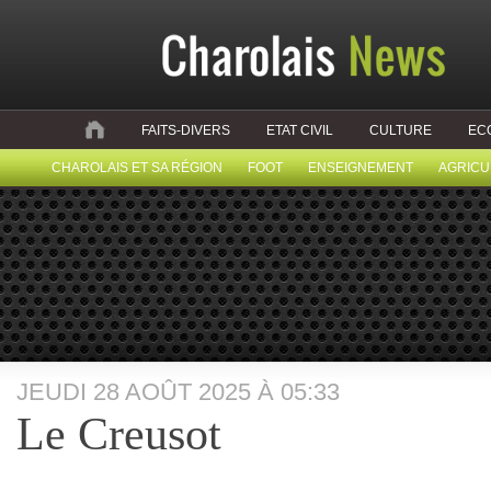
FAITS-DIVERS
ETAT CIVIL
CULTURE
EC
CHAROLAIS ET SA RÉGION
FOOT
ENSEIGNEMENT
AGRICU
JEUDI 28 AOÛT 2025 À 05:33
Le Creusot