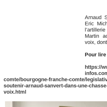
Arnaud S
Eric Mich
l’artille
Martin a
voix, dont
Pour lire 
https://
infos.co
comte/bourgogne-franche-comte/legislative
soutenir-arnaud-sanvert-dans-une-chasse
voix.html