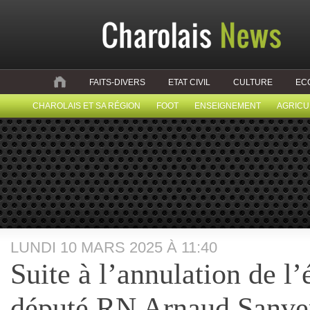
FAITS-DIVERS
ETAT CIVIL
CULTURE
EC
CHAROLAIS ET SA RÉGION
FOOT
ENSEIGNEMENT
AGRICU
LUNDI 10 MARS 2025 À 11:40
Suite à l’annulation de l’
député RN Arnaud Sanvert