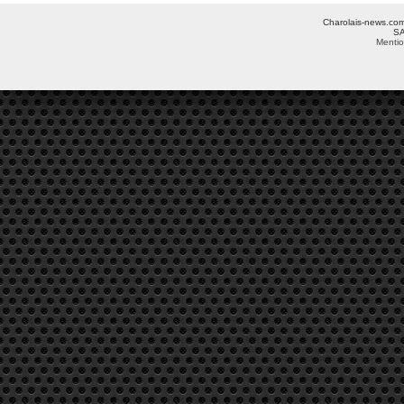
Charolais-news.com 
SA
Mentio