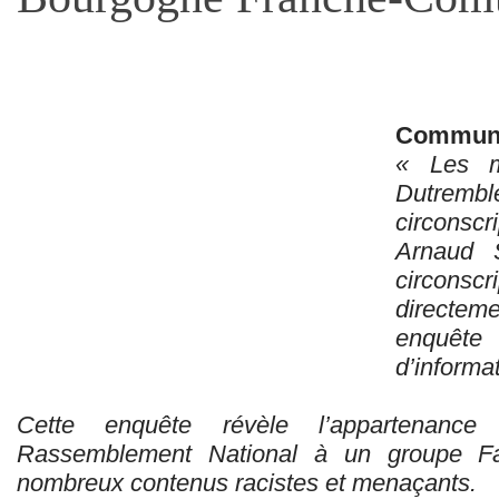
Communi
« Les m
Dutrem
circonscr
Arnaud 
circonscr
directem
enquête 
d’informa
Cette enquête révèle l’appartenanc
Rassemblement National à un groupe Fa
nombreux contenus racistes et menaçants.