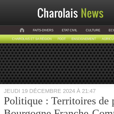
FAITS-DIVERS
ETAT CIVIL
CULTURE
EC
CHAROLAIS ET SA RÉGION
FOOT
ENSEIGNEMENT
AGRICU
JEUDI 19 DÉCEMBRE 2024 À 21:47
Politique : Territoires de
Bourgogne Franche-Com