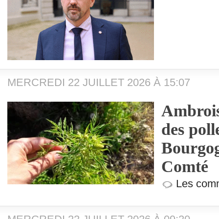
MERCREDI 22 JUILLET 2026 À 15:07
Ambroisi
des poll
Bourgog
Comté
Les comm