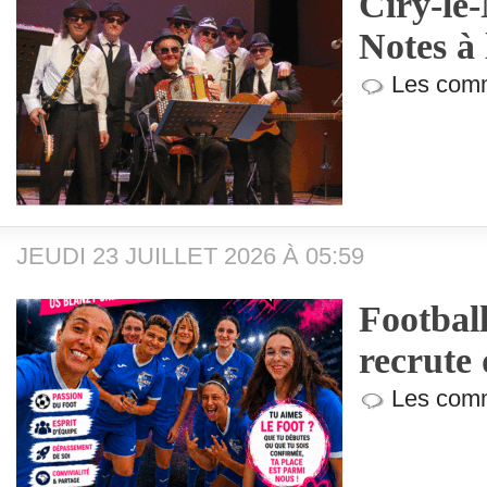
Ciry-le
Notes à 
Les comm
JEUDI 23 JUILLET 2026 À 05:59
Footbal
recrute 
Les comm