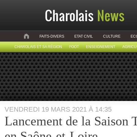
FAITS-DIVERS
ETAT CIVIL
CULTURE
EC
CHAROLAIS ET SA RÉGION
FOOT
ENSEIGNEMENT
AGRICU
VENDREDI 19 MARS 2021 À 14:35
Lancement de la Saison T
en Saône-et-Loire