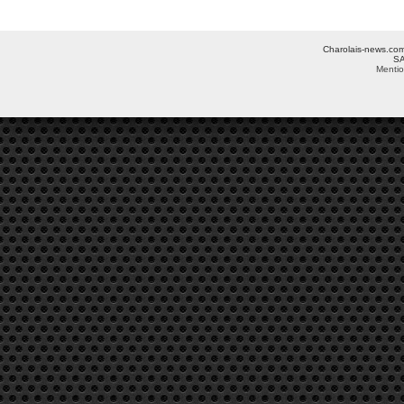
Charolais-news.com 
SA
Mentio