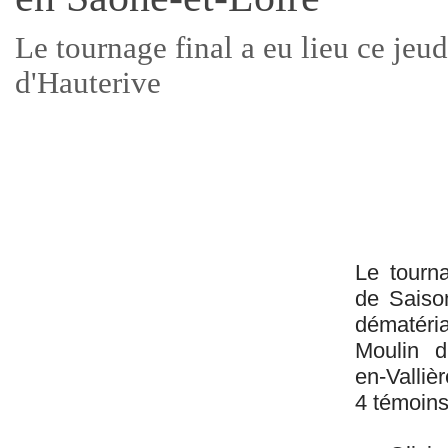
Le tournage final a eu lieu ce jeu
d'Hauterive
Le tourn
de Saiso
dématéri
Moulin d
en-Valliè
4 témoins