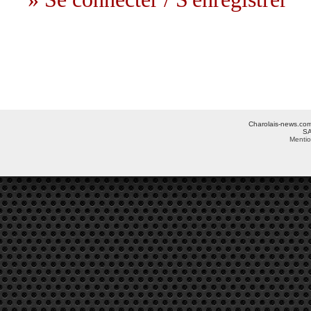
Charolais-news.com 
SA
Mentio