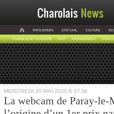
FAITS-DIVERS
ETAT CIVIL
CULTURE
EC
CHAROLAIS ET SA RÉGION
FOOT
ENSEIGNEMENT
AGRICU
MERCREDI 20 MAI 2020 À 17:36
La webcam de Paray-le-
l’origine d’un 1er prix na