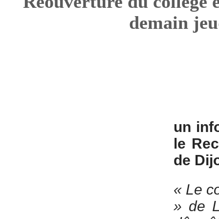
Réouverture du collège e
demain jeu
un inf
le Rec
de Di
« Le c
» de L