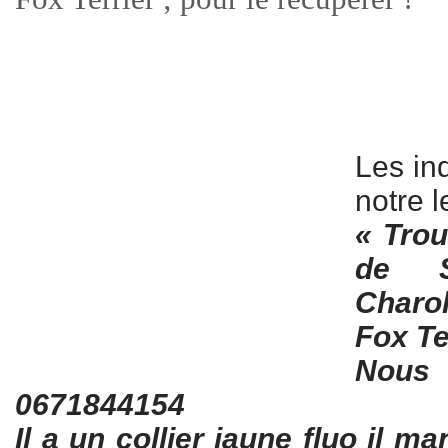
Les ind
notre l
« Tro
de S
Charo
Fox Te
Nou
0671844154
Il a un collier jaune fluo il m