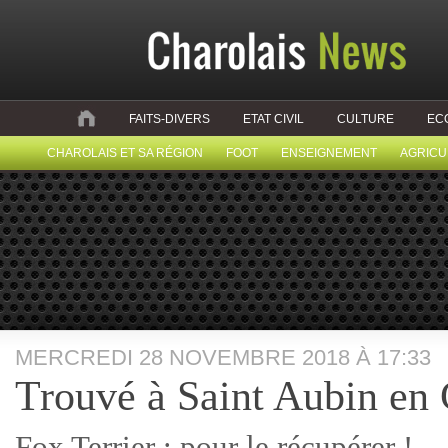
FAITS-DIVERS
ETAT CIVIL
CULTURE
EC
CHAROLAIS ET SA RÉGION
FOOT
ENSEIGNEMENT
AGRICU
MERCREDI 28 NOVEMBRE 2018 À 17:33
Trouvé à Saint Aubin en 
Fox Terrier ; pour le récupérer !