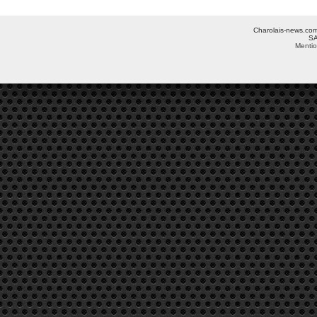
Charolais-news.com 
SA
Mentio