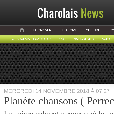
FAITS-DIVERS
ETAT CIVIL
CULTURE
EC
CHAROLAIS ET SA RÉGION
FOOT
ENSEIGNEMENT
AGRICU
MERCREDI 14 NOVEMBRE 2018 À 07:27
Planète chansons ( Perrec
La soirée cabaret a rencontré le s