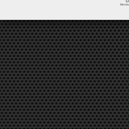
SA
Mentio