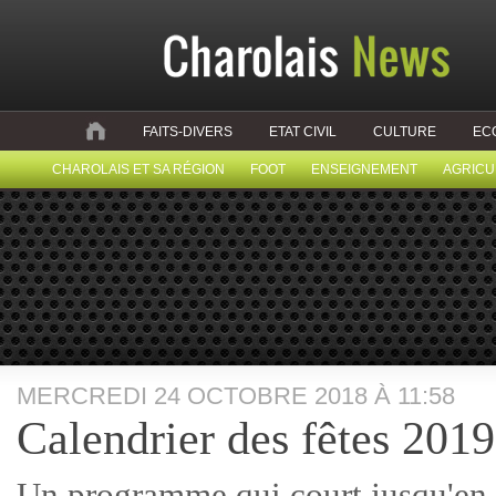
FAITS-DIVERS
ETAT CIVIL
CULTURE
EC
CHAROLAIS ET SA RÉGION
FOOT
ENSEIGNEMENT
AGRICU
MERCREDI 24 OCTOBRE 2018 À 11:58
Calendrier des fêtes 2019
Un programme qui court jusqu'en 