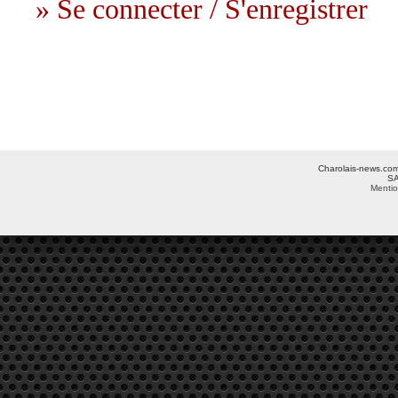
» Se connecter / S'enregistrer
Charolais-news.com 
SA
Mentio