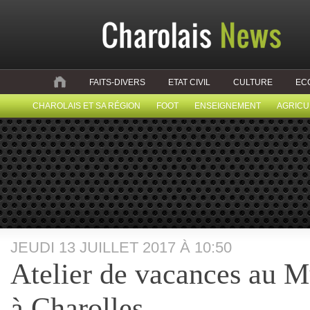
FAITS-DIVERS
ETAT CIVIL
CULTURE
EC
CHAROLAIS ET SA RÉGION
FOOT
ENSEIGNEMENT
AGRICU
JEUDI 13 JUILLET 2017 À 10:50
Atelier de vacances au M
à Charolles