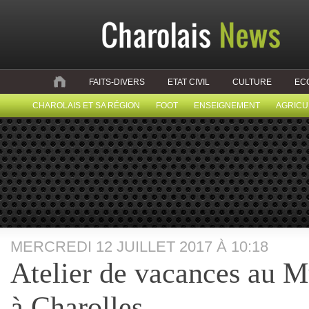
FAITS-DIVERS
ETAT CIVIL
CULTURE
EC
CHAROLAIS ET SA RÉGION
FOOT
ENSEIGNEMENT
AGRICU
MERCREDI 12 JUILLET 2017 À 10:18
Atelier de vacances au M
à Charolles