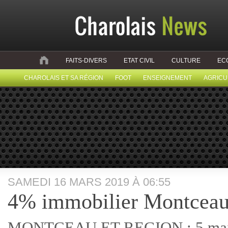
FAITS-DIVERS
ETAT CIVIL
CULTURE
EC
CHAROLAIS ET SA RÉGION
FOOT
ENSEIGNEMENT
AGRICU
SAMEDI 16 MARS 2019 À 06:55
4% immobilier Montcea
MONTCEAU ET REGION : 5 maiso