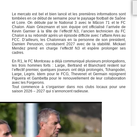
Le mercato est bel et bien lancé et les premières informations sont
tombées en ce début de semaine pour le paysage football de Saône
et Loire. On débute par le National 3 avec le Mâcon 71 et le FC
Chalon. Alain Griezmann et son équipe ont officialisé l’arrivée de
Kevin Garnier à la tête de l’effectif N3, l’ancien technicien du FC
Chalon a su rebondir après un épisode difficile avec l’affaire Ares au
FCC. D’ailleurs, les Chalonnais en la personne de son president,
Damien Perusson, constuisent 2027 avec de la stabilité. Mickael
Mendez prend en charge l’effectif N3 et espère prolonger ses
cadres.
En R1, le FC Montceau a déjà communiqué plusieurs prolongations,
les trois hommes forts : Large, Bertrand et Blanchard restent sur
l’effectif premier, quelques joueurs ont déjà prolongés, Tchangodei,
Large, Legris. Idem pour le FCG, Thevenet et Germain rejoignent
Figueira et Gambetta pour le renouvellement de leur collaboration
avec les Forgerons.
Tout commence à s’organiser dans nos clubs locaux pour une
saison 2026 – 2027 qui s’annoncent radieuse.