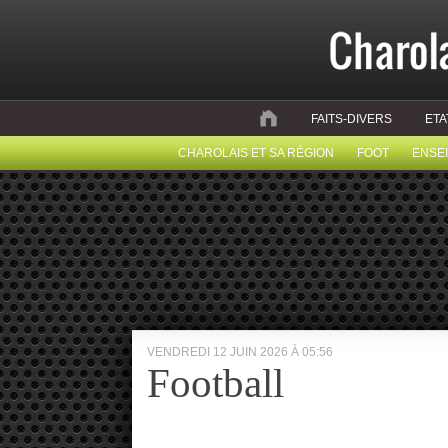
FAITS-DIVERS
ETA
CHAROLAIS ET SA RÉGION
FOOT
ENSE
VENDREDI 12 JUIN 2026 À 05:56
Football