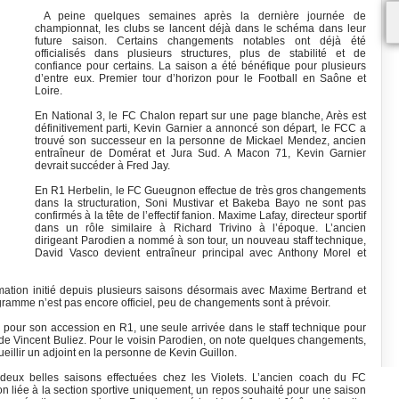
A peine quelques semaines après la dernière journée de
championnat, les clubs se lancent déjà dans le schéma dans leur
future saison. Certains changements notables ont déjà été
officialisés dans plusieurs structures, plus de stabilité et de
confiance pour certains. La saison a été bénéfique pour plusieurs
d’entre eux. Premier tour d’horizon pour le Football en Saône et
Loire.
En National 3, le FC Chalon repart sur une page blanche, Arès est
définitivement parti, Kevin Garnier a annoncé son départ, le FCC a
trouvé son successeur en la personne de Mickael Mendez, ancien
entraîneur de Domérat et Jura Sud. A Macon 71, Kevin Garnier
devrait succéder à Fred Jay.
En R1 Herbelin, le FC Gueugnon effectue de très gros changements
dans la structuration, Soni Mustivar et Bakeba Bayo ne sont pas
confirmés à la tête de l’effectif fanion. Maxime Lafay, directeur sportif
dans un rôle similaire à Richard Trivino à l’époque. L’ancien
dirigeant Parodien a nommé à son tour, un nouveau staff technique,
David Vasco devient entraîneur principal avec Anthony Morel et
mation initié depuis plusieurs saisons désormais avec Maxime Bertrand et
gramme n’est pas encore officiel, peu de changements sont à prévoir.
té pour son accession en R1, une seule arrivée dans le staff technique pour
t de Vincent Buliez. Pour le voisin Parodien, on note quelques changements,
ccueillir un adjoint en la personne de Kevin Guillon.
 deux belles saisons effectuées chez les Violets. L’ancien coach du FC
 liée à la section sportive uniquement, un repos souhaité pour une saison