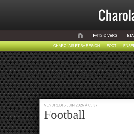
FAITS-DIVERS
ETA
CHAROLAIS ET SA RÉGION
FOOT
ENSE
VENDREDI 5 JUIN 2026 À 05:37
Football