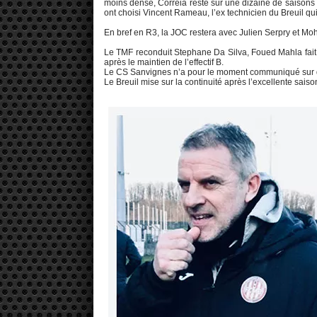
moins dense, Correia reste sur une dizaine de saisons
ont choisi Vincent Rameau, l’ex technicien du Breuil qui 
En bref en R3, la JOC restera avec Julien Serpry et M
Le TMF reconduit Stephane Da Silva, Foued Mahla fait s
après le maintien de l’effectif B.
Le CS Sanvignes n’a pour le moment communiqué sur 
Le Breuil mise sur la continuité après l’excellente sais