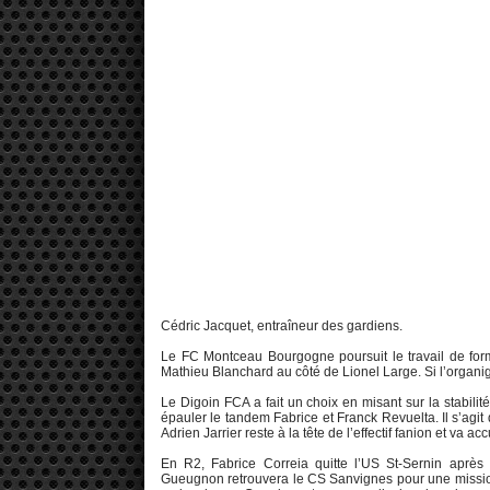
Cédric Jacquet, entraîneur des gardiens.
Le FC Montceau Bourgogne poursuit le travail de for
Mathieu Blanchard au côté de Lionel Large. Si l’organi
Le Digoin FCA a fait un choix en misant sur la stabili
épauler le tandem Fabrice et Franck Revuelta. Il s’agi
Adrien Jarrier reste à la tête de l’effectif fanion et va a
En R2, Fabrice Correia quitte l’US St-Sernin après
Gueugnon retrouvera le CS Sanvignes pour une mission