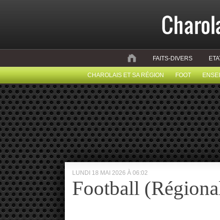
FAITS-DIVERS
ETA
CHAROLAIS ET SA RÉGION
FOOT
ENSE
LUNDI 18 MAI 2026 À 06:02
Football (Régiona