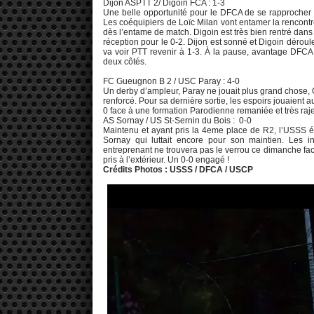
Dijon ASPTT 2/ Digoin FCA : 1-3
Une belle opportunité pour le DFCA de se rapprocher d
Les coéquipiers de Loïc Milan vont entamer la rencon
dès l’entame de match. Digoin est très bien rentré dans 
réception pour le 0-2. Dijon est sonné et Digoin déroule
va voir PTT revenir à 1-3. À la pause, avantage DFCA
deux côtés.
FC Gueugnon B 2 / USC Paray : 4-0
Un derby d’ampleur, Paray ne jouait plus grand chose, 
renforcé. Pour sa dernière sortie, les espoirs jouaient
0 face à une formation Parodienne remaniée et très ra
AS Sornay / US St-Sernin du Bois : 0-0
Maintenu et ayant pris la 4eme place de R2, l’USSS ét
Sornay qui luttait encore pour son maintien. Les 
entreprenant ne trouvera pas le verrou ce dimanche face
pris à l’extérieur. Un 0-0 engagé !
Crédits Photos : USSS / DFCA / USCP