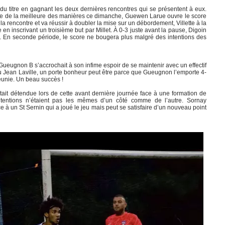
u titre en gagnant les deux dernières rencontres qui se présentent à eux.
tre de la meilleure des manières ce dimanche, Guewen Larue ouvre le score
la rencontre et va réussir à doubler la mise sur un débordement, Villette à la
 en inscrivant un troisième but par Millet. À 0-3 juste avant la pause, Digoin
. En seconde période, le score ne bougera plus malgré des intentions des
Gueugnon B s’accrochait à son infime espoir de se maintenir avec un effectif
 au Jean Laville, un porte bonheur peut être parce que Gueugnon l’emporte 4-
jeunie. Un beau succès !
ait détendue lors de cette avant dernière journée face à une formation de
intentions n’étaient pas les mêmes d’un côté comme de l’autre. Sornay
 à un St Sernin qui a joué le jeu mais peut se satisfaire d’un nouveau point