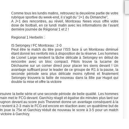
Comme tous les lundis matins, retrouvez la deuxième partie de votre
rubrique sportive du week-end, il s’agit du “J+1 du Dimanche”,
A J+1 des rencontres, au réveil, Montceau News vous offre votre
dose de football, en ce lundi matin avec les informations de l’avant
dernière journée de Régional 1 et 2 !
Regional 1 Herbelin :
IS Selongey / FC Montceau : 2-0
Peut être le match du titre pour l’ISS face à un Montceau diminué
étant donné les renforts mis à disposition de la réserve. Les hommes
de Lionel Large rendent la tâche délicate à Selongey en début de
rencontre avec un bloc compact. Pitois trouve la lucarne de
Déchaume sur un corner direct pour placer les siens devant ! Un
avantage suffisant pour le leader de ce groupe de R1 à la pause, la
seconde période sera plus délicate moins rythmé et finalement
Selongey trouvera la faille de nouveau dans la 88e par Hugot qui
double la mise et offre la victoire
suivre la belle série et une seconde période de belle qualité. Les hommes
main met le FCG devant. Garchizy réagit et égalise dix minutes plus tard sur
ueugnon devant au score puis Thevenet donne un avantage conséquent à la
zy revient à 2-3 mais le FCG est encore en réaction avec un quatrième but de
5. On joue la 75e et Garchizy réduit de nouveau le score à 3-5 pour un match
victoire à Garchizy.