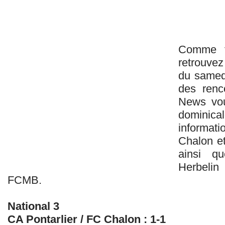
Comme t
retrouvez
du samedi
des renc
News vou
dominic
informa
Chalon e
ainsi q
Herbeli
FCMB.
National 3
CA Pontarlier / FC Chalon : 1-1