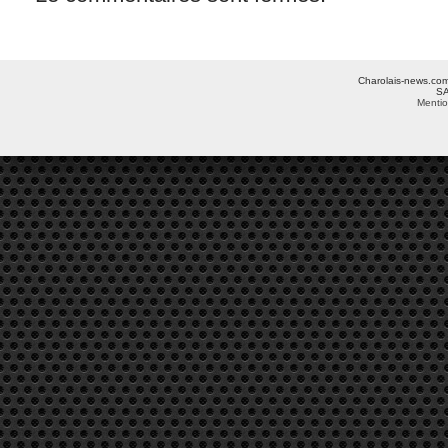
Charolais-news.com 
SA
Mentio