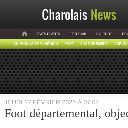
FAITS-DIVERS
ETAT CIVIL
CULTURE
EC
CHAROLAIS ET SA RÉGION
FOOT
ENSEIGNEMENT
AGRICU
JEUDI 27 FÉVRIER 2025 À 07:04
Foot départemental, objec