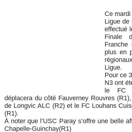
Ce mardi s
Ligue de
effectué 
Finale 
Franche 
plus en p
régionau
Ligue.
Pour ce 3
N3 ont ét
le FC 
déplacera du côté Fauverney Rouvres (R1),
de Longvic ALC (R2) et le FC Louhans Cuis
(R1).
À noter que l’USC Paray s’offre une belle af
Chapelle-Guinchay(R1)