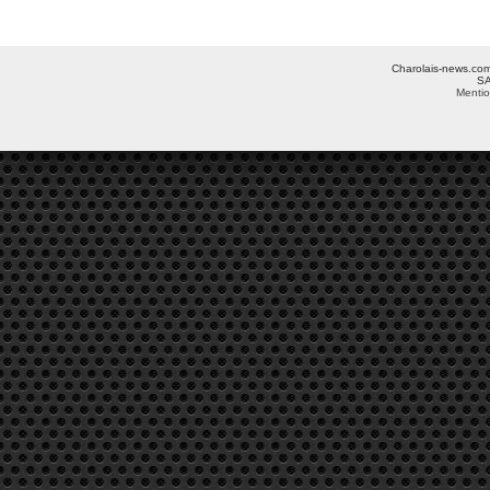
Charolais-news.com 
SA
Mentio