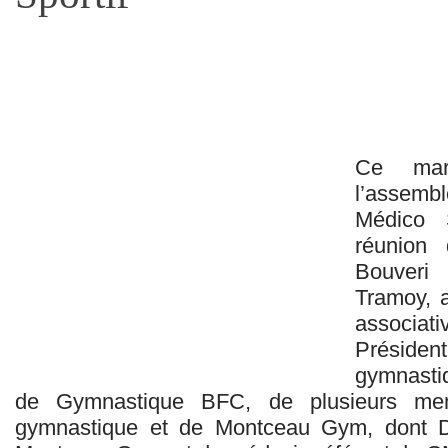
Ce mard
l’assem
Médico 
réunion 
Bouveri
Tramoy, a
associat
Présid
gymnastiq
de Gymnastique BFC, de plusieurs me
gymnastique et de Montceau Gym, dont D