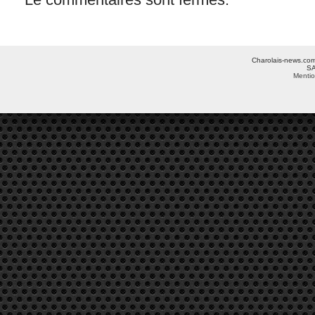
Charolais-news.com 
SA
Mentio