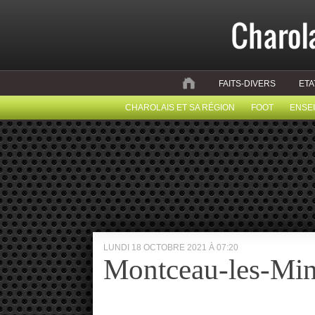
FAITS-DIVERS
ETA
CHAROLAIS ET SA RÉGION
FOOT
ENSE
LUNDI 18 OCTOBRE 2021 À 07:20
Montceau-les-Min