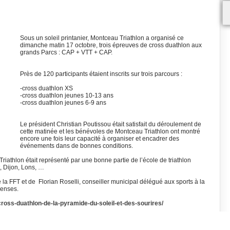
Sous un soleil printanier, Montceau Triathlon a organisé ce
dimanche matin 17 octobre, trois épreuves de cross duathlon aux
grands Parcs : CAP + VTT + CAP.
Près de 120 participants étaient inscrits sur trois parcours :
-cross duathlon XS
-cross duathlon jeunes 10-13 ans
-cross duathlon jeunes 6-9 ans
Le président Christian Poutissou était satisfait du déroulement de
cette matinée et les bénévoles de Montceau Triathlon ont montré
encore une fois leur capacité à organiser et encadrer des
événements dans de bonnes conditions.
riathlon était représenté par une bonne partie de l’école de triathlon
, Dijon, Lons, …
 la FFT et de Florian Roselli, conseiller municipal délégué aux sports à la
penses.
ross-duathlon-de-la-pyramide-du-soleil-et-des-sourires/