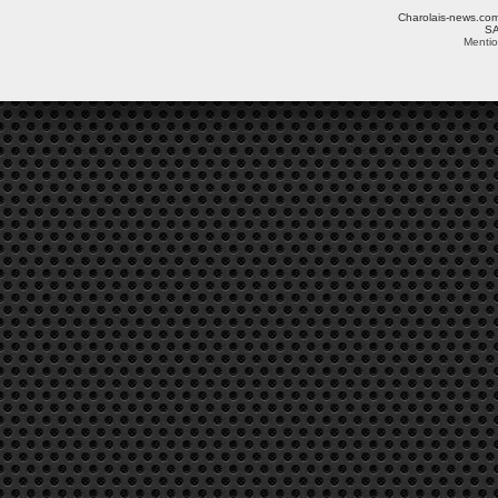
Charolais-news.com 
SA
Mentio