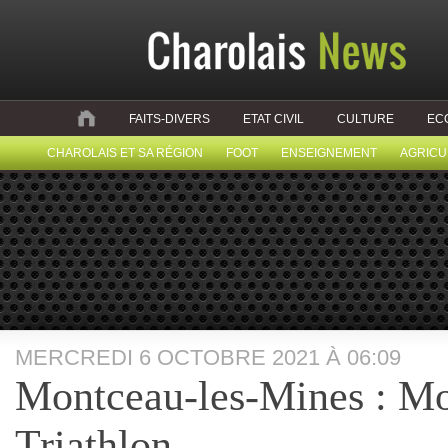
FAITS-DIVERS
ETAT CIVIL
CULTURE
EC
CHAROLAIS ET SA RÉGION
FOOT
ENSEIGNEMENT
AGRICU
MERCREDI 6 OCTOBRE 2021 À 06:09
Montceau-les-Mines : M
Triathlon