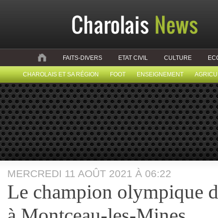
FAITS-DIVERS
ETAT CIVIL
CULTURE
EC
CHAROLAIS ET SA RÉGION
FOOT
ENSEIGNEMENT
AGRICU
MERCREDI 11 AOÛT 2021 À 06:22
Le champion olympique d
à Montceau-les-Mines