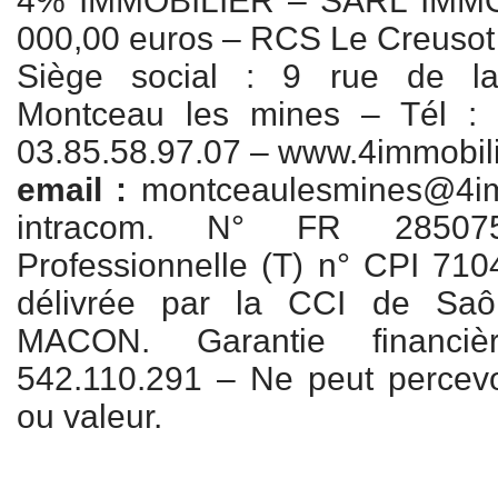
4% IMMOBILIER – SARL IMMO 
000,00 euros – RCS Le Creusot
Siège social : 9 rue de la
Montceau les mines – Tél : 
03.85.58.97.07 – www.4immobil
email :
montceaulesmines@4imm
intracom. N° FR 28507
Professionnelle (T) n° CPI 71
délivrée par la CCI de Saô
MACON. Garantie financiè
542.110.291 – Ne peut percevo
ou valeur.