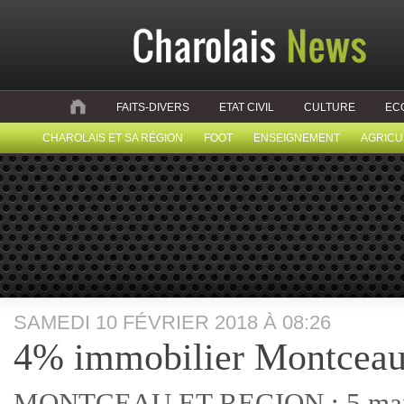
FAITS-DIVERS
ETAT CIVIL
CULTURE
EC
CHAROLAIS ET SA RÉGION
FOOT
ENSEIGNEMENT
AGRICU
SAMEDI 10 FÉVRIER 2018 À 08:26
4% immobilier Montcea
MONTCEAU ET REGION : 5 maiso