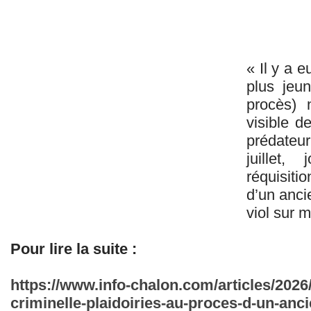
« Il y a e
plus jeu
procès) n
visible d
prédateu
juillet,
réquisiti
d’un anci
viol sur 
Pour lire la suite :
https://www.info-chalon.com/articles/2026
criminelle-plaidoiries-au-proces-d-un-anci