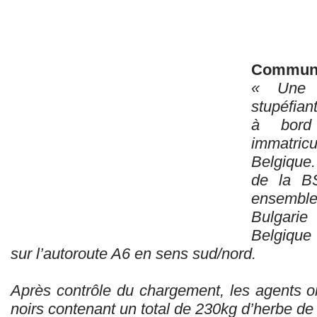
Communi
« Une i
stupéfian
à bord 
immatri
Belgique.
de la BS
ensembl
Bulgari
Belgique
sur l’autoroute A6 en sens sud/nord.
Après contrôle du chargement, les agents o
noirs contenant un total de 230kg d’herbe d